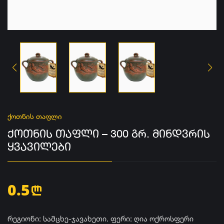
ქოთნის თაფლი
ᲥᲝᲗᲜᲘᲡ ᲗᲐᲤᲚᲘ – 300 ᲒᲠ. ᲛᲘᲜᲓᲕᲠᲘᲡ
ᲧᲕᲐᲕᲘᲚᲔᲑᲘ
0.5
n
რეგიონი: სამცხე-ჯავახეთი. ფერი: ღია ოქროსფერი