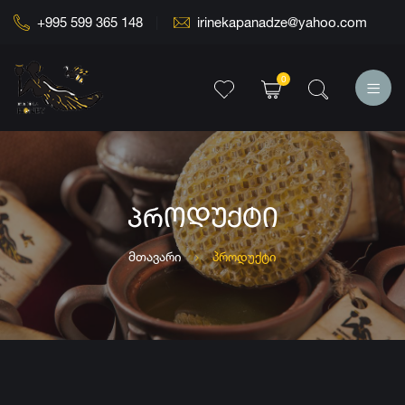
+995 599 365 148
irinekapanadze@yahoo.com
0
ᲞᲠᲝᲓᲣᲥᲢᲘ
მთავარი
პროდუქტი