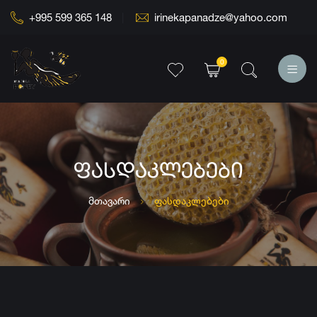
+995 599 365 148
irinekapanadze@yahoo.com
0
ᲤᲐᲡᲓᲐᲙᲚᲔᲑᲔᲑᲘ
მთავარი
ფასდაკლებები