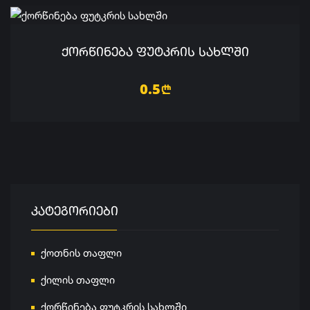
ᲥᲝᲠᲬᲘᲜᲔᲑᲐ ᲤᲣᲢᲙᲠᲘᲡ ᲡᲐᲮᲚᲨᲘ
0.5
n
ᲙᲐᲢᲔᲒᲝᲠᲘᲔᲑᲘ
ქოთნის თაფლი
ქილის თაფლი
ქორწინება ფუტკრის სახლში