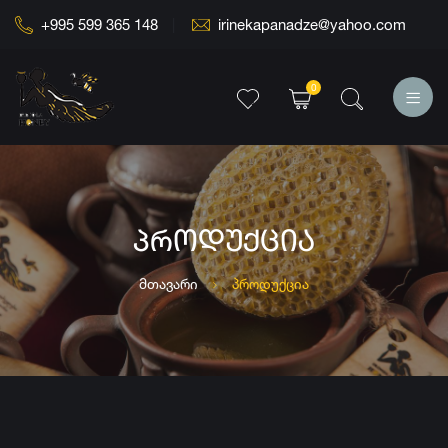
+995 599 365 148
irinekapanadze@yahoo.com
0
ᲞᲠᲝᲓᲣᲥᲪᲘᲐ
მთავარი
პროდუქცია