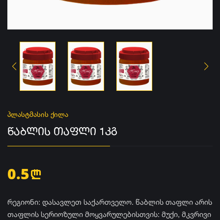
პლასტმასის ქილა
ᲬᲐᲑᲚᲘᲡ ᲗᲐᲤᲚᲘ 1ᲙᲒ
0.5
n
რეგიონი: დასავლეთ საქართველო. წაბლის თაფლი არის
თაფლის სერიოზული მოყვარულებისთვის: მუქი, მკვრივი