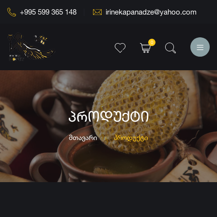
+995 599 365 148
irinekapanadze@yahoo.com
0
ᲞᲠᲝᲓᲣᲥᲢᲘ
მთავარი
პროდუქტი