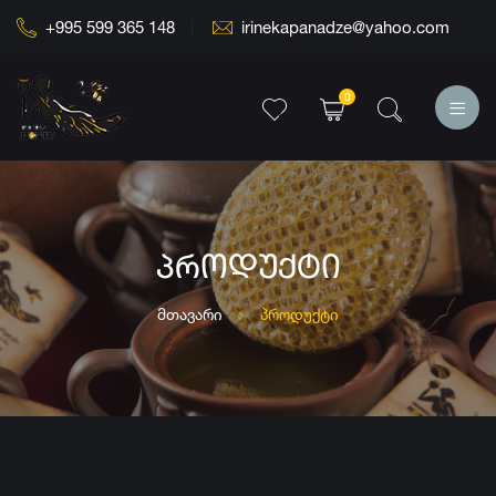
+995 599 365 148
irinekapanadze@yahoo.com
0
ᲞᲠᲝᲓᲣᲥᲢᲘ
მთავარი
პროდუქტი