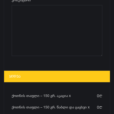
ᲧᲘᲓᲕᲐ
ქოთნის თაფლი – 150 გრ. აკაცია x
0
n
ქოთნის თაფლი – 150 გრ. წაბლი და ცაცხვი x
0
n