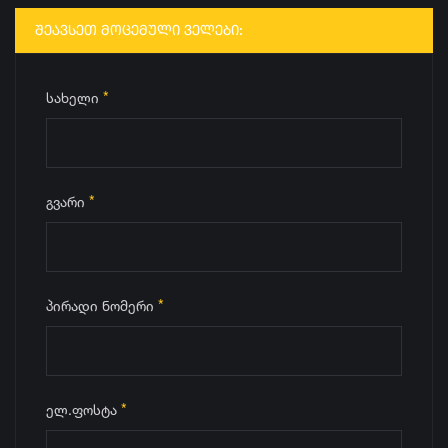
ᲨᲔᲐᲕᲡᲔᲗ ᲛᲝᲪᲔᲛᲣᲚᲘ ᲕᲔᲚᲔᲑᲘ:
*
სახელი
*
გვარი
*
პირადი ნომერი
*
ელ.ფოსტა